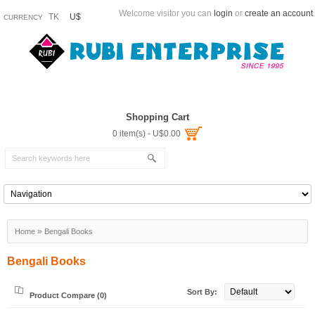
Welcome visitor you can
login
or
create an account
.
TK
U$
CURRENCY
Shopping Cart
0 item(s) - U$0.00
»
Home
Bengali Books
Bengali Books
Sort By:
Product Compare (0)