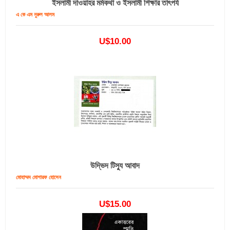
ইসলামী দাওয়াহর মর্মকথা ও ইসলামী শিক্ষার তাৎপর্য
এ কে এম নুরুল আলম
U$10.00
উদ্ভিদ টিস্যু আবাদ
মোহাম্মদ মোশারফ হোসেন
U$15.00