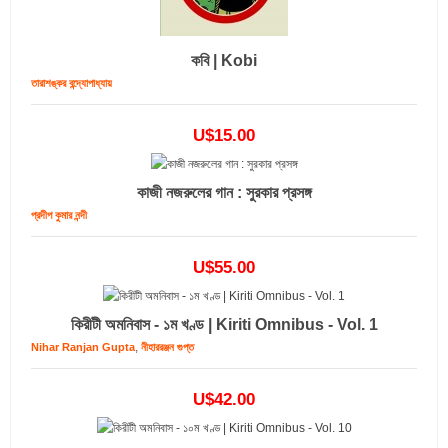
কবি | Kobi
তারাশঙ্কর বন্দ্যোপাধ্যায়
U$15.00
কাজী নজরুলের গান : সুরকার প্রসঙ্গ
প্রদীপ কুমার নন্দী
U$55.00
কিরীটী অমনিবাস - ১ম খণ্ড | Kiriti Omnibus - Vol. 1
,
Nihar Ranjan Gupta
নীহাররঞ্জন গুপ্ত
U$42.00